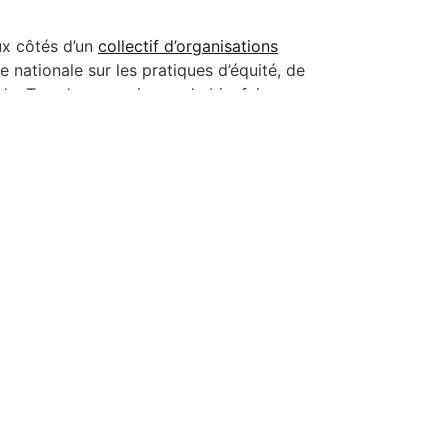
x côtés d’un
collectif d’organisations
nationale sur les pratiques d’équité, de
ada. Tous les organismes de bienfaisance
nt sondage dont les résultats seront
es organismes pourront alors les utiliser
s en la matière.