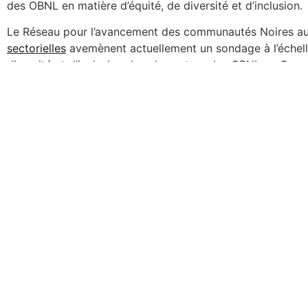
des OBNL en matière d’équité, de diversité et d’inclusion.
Le Réseau pour l’avancement des communautés Noires au
sectorielles
avemènent actuellement un sondage à l’échelle 
diversité et d’inclusion dans le secteur des OBNL au Can
et OBNL canadiens sont invités à participer à cet importa
publiés et distribués gratuitement plus tard cette année. L
pour se donner des objectifs, évaluer et suivre leur progrè
PARTICIPER AU SONDAGE
A catalyst for collective change and wisdom